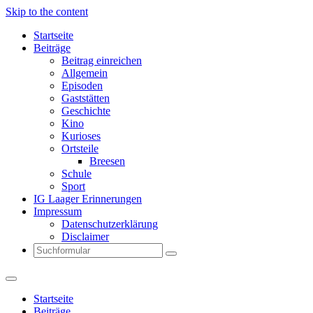
Skip to the content
Startseite
Beiträge
Beitrag einreichen
Allgemein
Episoden
Gaststätten
Geschichte
Kino
Kurioses
Ortsteile
Breesen
Schule
Sport
IG Laager Erinnerungen
Impressum
Datenschutzerklärung
Disclaimer
Search
Startseite
Beiträge