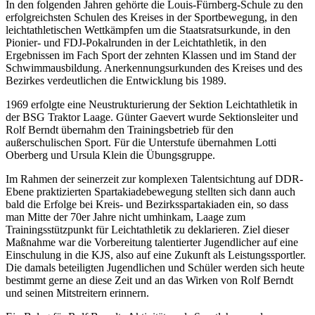
In den folgenden Jahren gehörte die Louis-Fürnberg-Schule zu den
erfolgreichsten Schulen des Kreises in der Sportbewegung, in den
leichtathletischen Wettkämpfen um die Staatsratsurkunde, in den
Pionier- und FDJ-Pokalrunden in der Leichtathletik, in den
Ergebnissen im Fach Sport der zehnten Klassen und im Stand der
Schwimmausbildung. Anerkennungsurkunden des Kreises und des
Bezirkes verdeutlichen die Entwicklung bis 1989.
1969 erfolgte eine Neustrukturierung der Sektion Leichtathletik in
der BSG Traktor Laage. Günter Gaevert wurde Sektionsleiter und
Rolf Berndt übernahm den Trainingsbetrieb für den
außerschulischen Sport. Für die Unterstufe übernahmen Lotti
Oberberg und Ursula Klein die Übungsgruppe.
Im Rahmen der seinerzeit zur komplexen Talentsichtung auf DDR-
Ebene praktizierten Spartakiadebewegung stellten sich dann auch
bald die Erfolge bei Kreis- und Bezirksspartakiaden ein, so dass
man Mitte der 70er Jahre nicht umhinkam, Laage zum
Trainingsstützpunkt für Leichtathletik zu deklarieren. Ziel dieser
Maßnahme war die Vorbereitung talentierter Jugendlicher auf eine
Einschulung in die KJS, also auf eine Zukunft als Leistungssportler.
Die damals beteiligten Jugendlichen und Schüler werden sich heute
bestimmt gerne an diese Zeit und an das Wirken von Rolf Berndt
und seinen Mitstreitern erinnern.