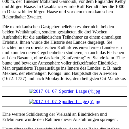
000 m, der Tunesier Mohamed Gamoudi, vor dem Engländer Kelby
und Jürgen Haase. In Casablanca wurde Rolf Berndt über die 1000
m Distanz hinter Jürgen Haase und vor dem marokkanischen
Rekordhalter Zweiter.
Die marokkanischen Gastgeber beließen es aber nicht bei den
beiden Wettkämpfen, sondern gestalteten die drei Wochen
Aufenthalt für die ausländischen Teilnehmer zu einem einmaligen
Erlebnis. Ihnen wurde die Historie des Landes dargelegt. Sie
tauchten in den orientalischen Kulturkreis eines fernen Landes ein
und konnten deren Gegebenheiten studieren, so auch das Feilschen
auf den Basaren, ohne das kein „Kaufvertrag“ zu Stande kam. Eine
bunte und bewegte Atmosphäre voller tiefgreifender Eindrücke.
Man organisierte Tagesausflüge ins Innere des Landes, z. B. nach
Meknes, der ehemaligen Königs- und Hauptstadt der Alewiden
(1672- 1727) und nach Moulay-Idriss, dem heiligsten Ort Marokkos
Eine weitere Schilderung der Vielzahl an Eindrücken und
Erlebnissen würde den Rahmen dieser Ausführungen sprengen.