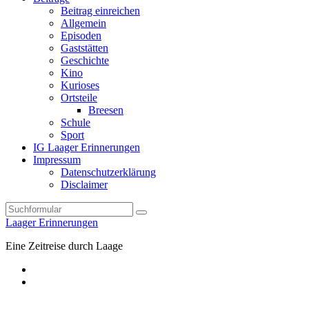
Beitrag einreichen
Allgemein
Episoden
Gaststätten
Geschichte
Kino
Kurioses
Ortsteile
Breesen
Schule
Sport
IG Laager Erinnerungen
Impressum
Datenschutzerklärung
Disclaimer
Search
Laager Erinnerungen
Eine Zeitreise durch Laage
Facebook
E-
Mail