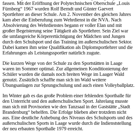
fassen. Mit der Eröffnung der Polytechnischen Oberschule „Louis
Fürnberg“ 1967 wurden Rolf Berndt und Günter Gaevert
Sportlehrer an dieser Schule. Am 2. November des gleichen Jahres
kam aber die Einberufung zum Wehrdienst in die NVA. Nach
Absolvierung des Wehrdienstes begann er voller Elan und mit
großer Begeisterung seine Tätigkeit als Sportlehrer. Sein Ziel war
die umfangreiche Körperertüchtigung der Mädchen und Jungen
durch den Schulsport und das Training im außerschulischen Sektor.
Dabei kamen ihm seine Qualifikation als Diplomsportlehrer und die
Erfahrungen als Leistungssportler natürlich zugute.
Die kurzen Wege von der Schule zu den Sportstätten in Laage
waren im Sommer optimal. Zur allgemeinen Konditionierung der
Schüler wurden die damals noch breiten Wege im Laager Wald
genutzt. Zusätzlich schaffte man sich im Wald weitere
Übungsanlagen zur Sprungschulung und auch einen Volleyballplatz.
Im Winter gab es das große Problem einer fehlenden Sporthalle für
den Unterricht und den außerschulischen Sport. Jahrelang musste
man sich mit Provisorien wie den Tanzsaal in der Gaststätte „Stadt
Brandenburg“ behelfen. Die Erfolge blieben aber trotzdem nicht
aus. Eine deutliche Anhebung des Niveaus des Schulsports und des
außerschulischen Sports in Laage wurde durch die Indienststellung
der neu erbauten Sporthalle 1979 erreicht.