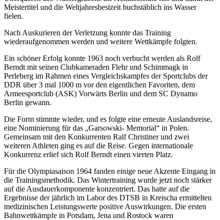
Meistertitel und die Weltjahresbestzeit buchstäblich ins Wasser
fielen.
Nach Auskurieren der Verletzung konnte das Training
wiederaufgenommen werden und weitere Wettkämpfe folgten.
Ein schöner Erfolg konnte 1963 noch verbucht werden als Rolf
Berndt mit seinen Clubkameraden Flehr und Schimmagk in
Perleberg im Rahmen eines Vergleichskampfes der Sportclubs der
DDR über 3 mal 1000 m vor den eigentlichen Favoriten, dem
Armeesportclub (ASK) Vorwärts Berlin und dem SC Dynamo
Berlin gewann.
Die Form stimmte wieder, und es folgte eine erneute Auslandsreise,
eine Nominierung für das „Garsowski- Memorial“ in Polen.
Gemeinsam mit den Konkurrenten Ralf Christiner und zwei
weiteren Athleten ging es auf die Reise. Gegen internationale
Konkurrenz erlief sich Rolf Berndt einen vierten Platz.
Für die Olympiasaison 1964 fanden einige neue Akzente Eingang in
die Trainingsmethodik. Das Wintertraining wurde jetzt noch stärker
auf die Ausdauerkomponente konzentriert. Das hatte auf die
Ergebnisse der jährlich im Labor des DTSB in Kreischa ermittelten
medizinischen Leistungswerte positive Auswirkungen. Die ersten
Bahnwettkämpfe in Potsdam, Jena und Rostock waren