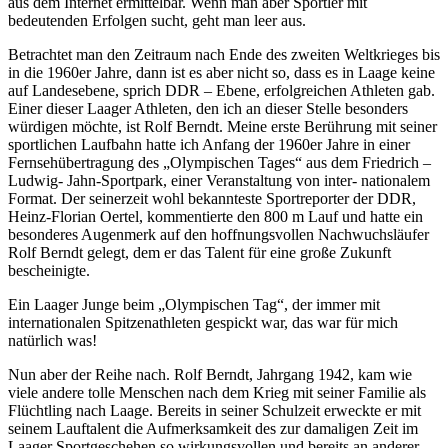
aus dem Internet ermittelbar. Wenn man aber Sportler mit
bedeutenden Erfolgen sucht, geht man leer aus.
Betrachtet man den Zeitraum nach Ende des zweiten Weltkrieges bis
in die 1960er Jahre, dann ist es aber nicht so, dass es in Laage keine
auf Landesebene, sprich DDR – Ebene, erfolgreichen Athleten gab.
Einer dieser Laager Athleten, den ich an dieser Stelle besonders
würdigen möchte, ist Rolf Berndt. Meine erste Berührung mit seiner
sportlichen Laufbahn hatte ich Anfang der 1960er Jahre in einer
Fernsehübertragung des „Olympischen Tages“ aus dem Friedrich –
Ludwig- Jahn-Sportpark, einer Veranstaltung von inter- nationalem
Format. Der seinerzeit wohl bekannteste Sportreporter der DDR,
Heinz-Florian Oertel, kommentierte den 800 m Lauf und hatte ein
besonderes Augenmerk auf den hoffnungsvollen Nachwuchsläufer
Rolf Berndt gelegt, dem er das Talent für eine große Zukunft
bescheinigte.
Ein Laager Junge beim „Olympischen Tag“, der immer mit
internationalen Spitzenathleten gespickt war, das war für mich
natürlich was!
Nun aber der Reihe nach. Rolf Berndt, Jahrgang 1942, kam wie
viele andere tolle Menschen nach dem Krieg mit seiner Familie als
Flüchtling nach Laage. Bereits in seiner Schulzeit erweckte er mit
seinem Lauftalent die Aufmerksamkeit des zur damaligen Zeit im
Laager Sportgeschehen so wirkungsvollen und bereits an anderer