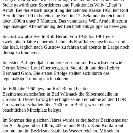
Stelle gewürdigten Sportlehrers und Funktionärs Willy („Papi“)
Arndt. Bei der Abschlussprüfung der zehnten Klasse 1958 lief Rolf
Berndt über 100 m bereits eine Zeit im 12- Sekundenbereich und
über 1000m unter 3 Minuten. Das veranlasste Willi Arndt, ihn zum
regelmäßigen Abendtraining der Leichtathletikgruppe zu bewegen.
In Güstrow absolvierte Rolf Berndt von 1958 bis 1961 eine
zweieinhalb Jahre dauernde Lehre als Kraftfahrzeugschlosser und
das hieß, täglich nach Güstrow zu fahren und abends in Laage noch
fleißig zu trainieren.
Im ersten A-Jugendjahr trainierte er schon mit Erwachsenen wie
Gernot Meyer, Lotti Oberberg, geb. Steinfeldt und dem Lehrer
Bernhard Groh. Die ersten Erfolge stellten sich durch das
regelmäßige Training auch bald ein.
Im Frühjahr 1960 gewann Rolf Berndt bei den
Bezirksmeisterschaften in Bad Wilsnack die Silbermedaille im
Crosslauf. Dieser Erfolg berechtigte seine Teilnahme an den DDR
Cross-meisterschaften über 2500 m in Berlin, wo er einen
beachtlichen Mittelplatz belegte.
Im Sommer des gleichen Jahres wurde er dreifacher Bezirksmeister
der A – Jugend über 100 m, 400 m und 800 m. Kein Konkurrent
konnte ihm im Bezirksmaßstab das Wasser reichen. Mit seinen