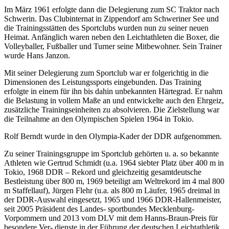
Im März 1961 erfolgte dann die Delegierung zum SC Traktor nach
Schwerin. Das Clubinternat in Zippendorf am Schweriner See und
die Trainingsstätten des Sportclubs wurden nun zu seiner neuen
Heimat. Anfänglich waren neben den Leichtathleten die Boxer, die
Volleyballer, Fußballer und Turner seine Mitbewohner. Sein Trainer
wurde Hans Janzon.
Mit seiner Delegierung zum Sportclub war er folgerichtig in die
Dimensionen des Leistungssports eingebunden. Das Training
erfolgte in einem für ihn bis dahin unbekannten Härtegrad. Er nahm
die Belastung in vollem Maße an und entwickelte auch den Ehrgeiz,
zusätzliche Trainingseinheiten zu absolvieren. Die Zielstellung war
die Teilnahme an den Olympischen Spielen 1964 in Tokio.
Rolf Berndt wurde in den Olympia-Kader der DDR aufgenommen.
Zu seiner Trainingsgruppe im Sportclub gehörten u. a. so bekannte
Athleten wie Gertrud Schmidt (u.a. 1964 siebter Platz über 400 m in
Tokio, 1968 DDR – Rekord und gleichzeitig gesamtdeutsche
Bestleistung über 800 m, 1969 beteiligt am Weltrekord im 4 mal 800
m Staffellauf), Jürgen Flehr (u.a. als 800 m Läufer, 1965 dreimal in
der DDR-Auswahl eingesetzt, 1965 und 1966 DDR-Hallenmeister,
seit 2005 Präsident des Landes- sportbundes Mecklenburg-
Vorpommern und 2013 vom DLV mit dem Hanns-Braun-Preis für
besondere Ver- dienste in der Führung der deutschen Leichtathletik