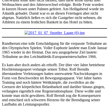
Unerwähnt sollte aber nicht bleiben, dass diese Reise direkt über
Weihnachten und den Jahreswechsel erfolgte. Beide Feste wurden
in kurzen Hosen unter Palmen gefeiert. Am Heiligabend wurde im
Atlantik gebadet. Damit war es an diesen Feiertagen aber nicht
abgetan. Natürlich ließen es sich die Gastgeber nicht nehmen, die
Athleten zu einem festlichen Bankett in das Hotel zu bitten.
Rundherum eine tolle Entschädigung für die verpasste Teilnahme an
den Olympischen Spielen. Voller Euphorie landete man Ende Januar
1965 wieder in der Heimat. Das neu ausgegebene Ziel lautete:
Teilnahme an den Leichtathletik-Europameisterschaften 1966.
Es kam aber doch anders als erhofft. Der über vier Jahre betriebene
Hochleistungssport verlangte seinen Tribut. Rolf Berndts
überstandene Verletzungen hatten unerwartete Nachwirkungen in
Form von Beschwerden im Bewegungsapparat. Vier Jahre hartes
Training und noch härtere Wettkämpfe, die zweifellos an die
Grenzen der körperlichen Belastbarkeit und darüber hinaus gingen,
verlangten eigentlich eine Regenerationsphase. Diese wollte und
konnte man nicht gewähren. Rolf Berndt zog die Konsequenzen
und entschied sich schweren Herzens für die Beendigung seiner
Laufbahn als Leistungssportler.