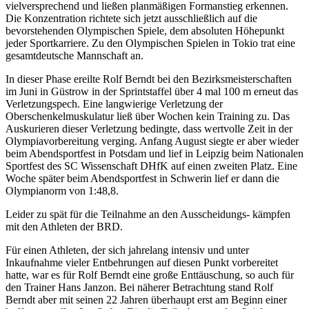
vielversprechend und ließen planmäßigen Formanstieg erkennen.
Die Konzentration richtete sich jetzt ausschließlich auf die
bevorstehenden Olympischen Spiele, dem absoluten Höhepunkt
jeder Sportkarriere. Zu den Olympischen Spielen in Tokio trat eine
gesamtdeutsche Mannschaft an.
In dieser Phase ereilte Rolf Berndt bei den Bezirksmeisterschaften
im Juni in Güstrow in der Sprintstaffel über 4 mal 100 m erneut das
Verletzungspech. Eine langwierige Verletzung der
Oberschenkelmuskulatur ließ über Wochen kein Training zu. Das
Auskurieren dieser Verletzung bedingte, dass wertvolle Zeit in der
Olympiavorbereitung verging. Anfang August siegte er aber wieder
beim Abendsportfest in Potsdam und lief in Leipzig beim Nationalen
Sportfest des SC Wissenschaft DHfK auf einen zweiten Platz. Eine
Woche später beim Abendsportfest in Schwerin lief er dann die
Olympianorm von 1:48,8.
Leider zu spät für die Teilnahme an den Ausscheidungs- kämpfen
mit den Athleten der BRD.
Für einen Athleten, der sich jahrelang intensiv und unter
Inkaufnahme vieler Entbehrungen auf diesen Punkt vorbereitet
hatte, war es für Rolf Berndt eine große Enttäuschung, so auch für
den Trainer Hans Janzon. Bei näherer Betrachtung stand Rolf
Berndt aber mit seinen 22 Jahren überhaupt erst am Beginn einer