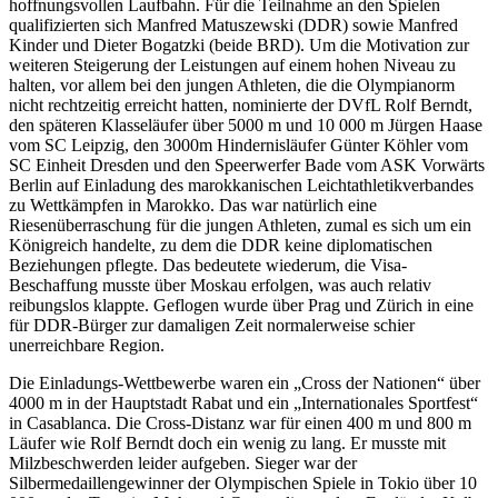
hoffnungsvollen Laufbahn. Für die Teilnahme an den Spielen
qualifizierten sich Manfred Matuszewski (DDR) sowie Manfred
Kinder und Dieter Bogatzki (beide BRD). Um die Motivation zur
weiteren Steigerung der Leistungen auf einem hohen Niveau zu
halten, vor allem bei den jungen Athleten, die die Olympianorm
nicht rechtzeitig erreicht hatten, nominierte der DVfL Rolf Berndt,
den späteren Klasseläufer über 5000 m und 10 000 m Jürgen Haase
vom SC Leipzig, den 3000m Hindernisläufer Günter Köhler vom
SC Einheit Dresden und den Speerwerfer Bade vom ASK Vorwärts
Berlin auf Einladung des marokkanischen Leichtathletikverbandes
zu Wettkämpfen in Marokko. Das war natürlich eine
Riesenüberraschung für die jungen Athleten, zumal es sich um ein
Königreich handelte, zu dem die DDR keine diplomatischen
Beziehungen pflegte. Das bedeutete wiederum, die Visa-
Beschaffung musste über Moskau erfolgen, was auch relativ
reibungslos klappte. Geflogen wurde über Prag und Zürich in eine
für DDR-Bürger zur damaligen Zeit normalerweise schier
unerreichbare Region.
Die Einladungs-Wettbewerbe waren ein „Cross der Nationen“ über
4000 m in der Hauptstadt Rabat und ein „Internationales Sportfest“
in Casablanca. Die Cross-Distanz war für einen 400 m und 800 m
Läufer wie Rolf Berndt doch ein wenig zu lang. Er musste mit
Milzbeschwerden leider aufgeben. Sieger war der
Silbermedaillengewinner der Olympischen Spiele in Tokio über 10