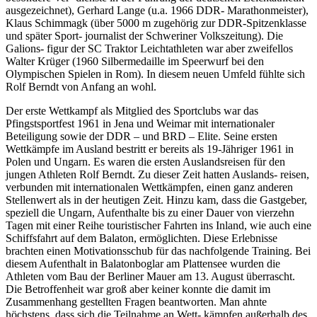
ausgezeichnet), Gerhard Lange (u.a. 1966 DDR- Marathonmeister),
Klaus Schimmagk (über 5000 m zugehörig zur DDR-Spitzenklasse
und später Sport- journalist der Schweriner Volkszeitung). Die
Galions- figur der SC Traktor Leichtathleten war aber zweifellos
Walter Krüger (1960 Silbermedaille im Speerwurf bei den
Olympischen Spielen in Rom). In diesem neuen Umfeld fühlte sich
Rolf Berndt von Anfang an wohl.
Der erste Wettkampf als Mitglied des Sportclubs war das
Pfingstsportfest 1961 in Jena und Weimar mit internationaler
Beteiligung sowie der DDR – und BRD – Elite. Seine ersten
Wettkämpfe im Ausland bestritt er bereits als 19-Jähriger 1961 in
Polen und Ungarn. Es waren die ersten Auslandsreisen für den
jungen Athleten Rolf Berndt. Zu dieser Zeit hatten Auslands- reisen,
verbunden mit internationalen Wettkämpfen, einen ganz anderen
Stellenwert als in der heutigen Zeit. Hinzu kam, dass die Gastgeber,
speziell die Ungarn, Aufenthalte bis zu einer Dauer von vierzehn
Tagen mit einer Reihe touristischer Fahrten ins Inland, wie auch eine
Schiffsfahrt auf dem Balaton, ermöglichten. Diese Erlebnisse
brachten einen Motivationsschub für das nachfolgende Training. Bei
diesem Aufenthalt in Balatonboglar am Plattensee wurden die
Athleten vom Bau der Berliner Mauer am 13. August überrascht.
Die Betroffenheit war groß aber keiner konnte die damit im
Zusammenhang gestellten Fragen beantworten. Man ahnte
höchstens, dass sich die Teilnahme an Wett- kämpfen außerhalb des