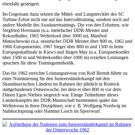
ebenfalls gesteigert.
Im Gegensatz dazu setzten die Mittel- und Langstreckler des SC
Turbine Erfurt nicht nur auf das Intervalltraining, sondern noch auf
andere Modelle des Ausdauertrainings. Die von den Erfurtern, wie
Siegfried Herrmann (u.a. mehrfacher DDR-Meister und
Rekordhalter, 1965 Weltrekord über 3000 m), Manfred
Matuschewski (u.a. neunfacher DDR Meister über 800 m, 1962 und
1966 Europameister, 1967 Sieger über 800 m und 1500 m beim
Europapokalfinale in Kiew) und Jürgen May (u.a. Europarekordler
über 1500 m und Weltrekordler über 1000 m) erzielten Leistungen
sprachen für diese Trainingsmethodik.
Das bis 1962 erreichte Leistungsniveau von Rolf Berndt führte zu
einer Nominierung für den Juniorenländerkampf mit den
Skandinavischen Ländern im Rahmen der jährlich in Rostock
stattgefundenen Ostseewoche, bei dem er über 800 m vor dem
Dänen Egon Nielsen siegreich war. Einige Teilnehmer dieses
Länderkampfes der DDR-Mannschaft bestimmten später das
Weltniveau in ihren Disziplinen, wie z. B. Wolfgang Nordwig im
Stabhochsprung oder Hartmut Losch im Speerwurf.