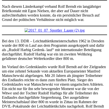
Nach diesem Länderkampf verband Rolf Berndt ein langjähriger
Briefkontakt mit Egon Nielsen, der aber auf Dauer nicht
aufrechterhalten werden konnte, da ein persönlicher Besuch auf
Grund der politischen Verhältnisse nicht möglich war.
Bei den 13. DDR – Leichtathletikmeisterschaften 1962 in Dresden
wurde der 800 m Lauf aus dem Programm ausgekoppelt und dafür
als „Rudolf Harbig Gedenk- lauf“ mit internationaler Beteiligung
durchgeführt. Rudolf Harbig war ein im zweiten Weltkrieg
gefallener deutscher Weltrekordler über 800 m.
Im Vorlauf des Gedenklaufes wurde Rolf Berndt auf der Zielgraden
um eine zehntel Sekunde vom aktuellen Europameister Manfred
Matuschewski abgefangen. Mit 20 Jahren als jüngster Teilnehmer
des Endlaufes reichte es dann zum fünften Platz. Sieger des
Gedenklaufes war Matuschewski vor einem ungarischen Athleten.
Ein nicht nur für ihn sehr bewegender Moment war die von der
Witwe und der Tochter Rudolf Harbigs für alle Teilnehmer des
Endlaufes durchgeführte Siegerehrung. Der ausgefallene
Meisterschaftslauf über 800 m wurde in Zittau im Rahmen der
DVfL-Pokalrunde der Leichtathletikclubs nachgeholt. Rolf Berndt