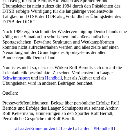
Ein Beleg für Rolf Berndts Aktivitäten als Sportlehrer und
Übungsleiter ist nicht zuletzt die 1984 durch den Präsidenten des
DTSB erfolgte Würdigung für die langjährige verdienstvolle
Tätigkeit im DTSB der DDR als „Vorbildlicher Übungsleiter des
DTSB der DDR“.
Nach 1989 ergab sich mit der Wiedervereinigung Deutschlands eine
völlig neue Situation im schulischen und außerschulischen
Sportgeschehen. Bewährte Strukturen und Wettkampfformen
konnten nicht aufrechterhalten werden und alles zielte auf einen
Neuanfang auf der Grundlage des Sportsystems der alten
Bundesrepublik Deutschland.
Nun ist es nicht so, dass das Wirken Rolf Berndts sich nur auf die
Leichtathletik beschränkte. Zu seinen Verdiensten im Laager
Schwimmsport
und im
Handball
, hier als Aktiver und als
Übungsleiter, wird in anderen Beiträgen berichtet.
Quellen:
Presseveröffentlichungen, Belege über persönliche Erfolge Rolf
Berndts und Erfolge des Laager Schulsports aus seinem Archiv,
Rolf Kellermann, Erinnerungen an den Sportler Rolf Berndt,
Persönliche Gespräche mit Rolf Berndt.
#LaagerErinnerungen
|
#Laage
|
#Laufen
|
#Handball
|