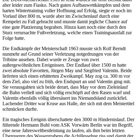
aber leider zum Fiasko. Nach guten Aufbauwettkämpfen und dem
harten Wintertraining voller Hoffnung auf Erfolg, siegte er noch im
Vorlauf über 800 m, wurde aber im Zwischenlauf durch eine
Rempelei zu Fall gebracht und musste damit jegliche Chance auf
eine gute Platzierung begraben. Hinzu kam noch eine durch den
Sturz verursachte Fußverletzung, welche einen Trainingsausfall zur
Folge hatte.
Die Endkämpfe der Meisterschaft 1963 musste sich Rolf Berndt
nunmehr auf Grund seiner Verletzung notgedrungen von der
Tribüne ansehen. Dabei wurde er Zeuge von zwei
außergewöhnlichen Ereignissen. Der Endlauf über 1500 m hatte
zwei absolute Favoriten, Jürgen May und Siegfried Valentin. Beide
lieferten sich einen erbitterten Zweikampf. May zog ca. 300 m vor
dem Ziel, also viel zu früh, den Endspurt an und Valentin ging mit.
Sie verausgabten sich beide derart, dass May vor dem Zieleinlauf
die Bahn verließ und sich völlig erschöpft auf den Rasen warf und
Valentin ebenfalls völlig übersäuert ins Niemandsland zurückfiel.
Lachender Dritter war Kruse aus Halle, der sich mit dem Meistertitel
schmücken durfte.
Ein tragisches Ereignis überschattete den 3000 m Hindernislauf. Der
führende Hermann Buhl vom ASK Vorwärts Berlin war im Begriff,
eine neue Jahresweltbestleistung zu laufen, als ihm beim letzten
Überqueren des Wassergrabens die Achillessehne riss und damit der