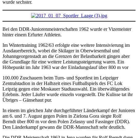
wurde sechster.
Bei den DDR-Juniorenmeisterschaften 1962 wurde er Vizemeister
hinter einem Erfurter Athleten.
Im Wintertraining 1962/63 erfolgte eine weitere Intensivierung im
Ausdauerbereich, wobei die Skilager in Oberwiesenthal und
Johanngeorgenstadt an die Grenzen der Belastbarkeit gingen aber
die Grundlage für eine weitere Leistungssteigerung waren. Ein
Höhepunkt im Jahr 1963 war der Einladungslauf über 800 m vor
100.000 Zuschauern beim Turn- und Sportfest im Leipziger
Zentralstadion in der Halbzeit eines Fußballspiels des FC Lok
Leipzig gegen eine Moskauer Stadtauswahl. Ein überwältigendes
Erlebnis. Jeder Läufer wurde einzeln vorgestellt. Die Kulisse tat ihr
Übriges – Gänsehaut pur.
In einem im gleichen Jahr durchgeführter Länderkampf der Junioren
am 6. und 7. August gegen Polen in Zielona Gora siegte Rolf
Berndt über 800 m vor dem Polen Zelasny und Fassinger (DDR).
Den Länderkampf gewann die DDR-Mannschaft sehr deutlich.
Die DDR-Meisterschaft 1963 in Jena wurden für Rolf Berndt dann