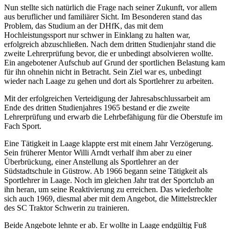
Nun stellte sich natürlich die Frage nach seiner Zukunft, vor allem
aus beruflicher und familiärer Sicht. Im Besonderen stand das
Problem, das Studium an der DHfK, das mit dem
Hochleistungssport nur schwer in Einklang zu halten war,
erfolgreich abzuschließen. Nach dem dritten Studienjahr stand die
zweite Lehrerprüfung bevor, die er unbedingt absolvieren wollte.
Ein angebotener Aufschub auf Grund der sportlichen Belastung kam
für ihn ohnehin nicht in Betracht. Sein Ziel war es, unbedingt
wieder nach Laage zu gehen und dort als Sportlehrer zu arbeiten.
Mit der erfolgreichen Verteidigung der Jahresabschlussarbeit am
Ende des dritten Studienjahres 1965 bestand er die zweite
Lehrerprüfung und erwarb die Lehrbefähigung für die Oberstufe im
Fach Sport.
Eine Tätigkeit in Laage klappte erst mit einem Jahr Verzögerung.
Sein früherer Mentor Willi Arndt verhalf ihm aber zu einer
Überbrückung, einer Anstellung als Sportlehrer an der
Südstadtschule in Güstrow. Ab 1966 begann seine Tätigkeit als
Sportlehrer in Laage. Noch im gleichen Jahr trat der Sportclub an
ihn heran, um seine Reaktivierung zu erreichen. Das wiederholte
sich auch 1969, diesmal aber mit dem Angebot, die Mittelstreckler
des SC Traktor Schwerin zu trainieren.
Beide Angebote lehnte er ab. Er wollte in Laage endgültig Fuß