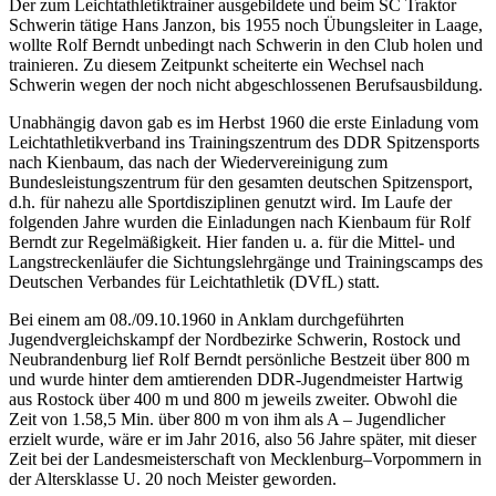
Der zum Leichtathletiktrainer ausgebildete und beim SC Traktor
Schwerin tätige Hans Janzon, bis 1955 noch Übungsleiter in Laage,
wollte Rolf Berndt unbedingt nach Schwerin in den Club holen und
trainieren. Zu diesem Zeitpunkt scheiterte ein Wechsel nach
Schwerin wegen der noch nicht abgeschlossenen Berufsausbildung.
Unabhängig davon gab es im Herbst 1960 die erste Einladung vom
Leichtathletikverband ins Trainingszentrum des DDR Spitzensports
nach Kienbaum, das nach der Wiedervereinigung zum
Bundesleistungszentrum für den gesamten deutschen Spitzensport,
d.h. für nahezu alle Sportdisziplinen genutzt wird. Im Laufe der
folgenden Jahre wurden die Einladungen nach Kienbaum für Rolf
Berndt zur Regelmäßigkeit. Hier fanden u. a. für die Mittel- und
Langstreckenläufer die Sichtungslehrgänge und Trainingscamps des
Deutschen Verbandes für Leichtathletik (DVfL) statt.
Bei einem am 08./09.10.1960 in Anklam durchgeführten
Jugendvergleichskampf der Nordbezirke Schwerin, Rostock und
Neubrandenburg lief Rolf Berndt persönliche Bestzeit über 800 m
und wurde hinter dem amtierenden DDR-Jugendmeister Hartwig
aus Rostock über 400 m und 800 m jeweils zweiter. Obwohl die
Zeit von 1.58,5 Min. über 800 m von ihm als A – Jugendlicher
erzielt wurde, wäre er im Jahr 2016, also 56 Jahre später, mit dieser
Zeit bei der Landesmeisterschaft von Mecklenburg–Vorpommern in
der Altersklasse U. 20 noch Meister geworden.