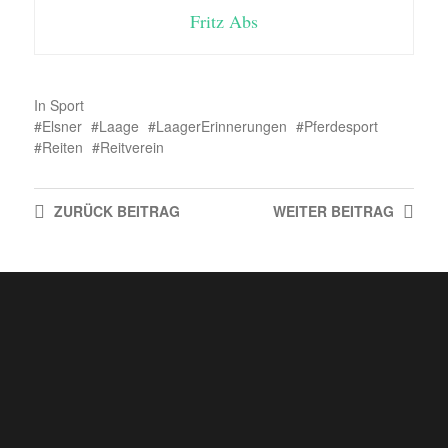
Fritz Abs
In
Sport
Elsner
Laage
LaagerErinnerungen
Pferdesport
Reiten
Reitverein
ZURÜCK
BEITRAG
WEITER
BEITRAG