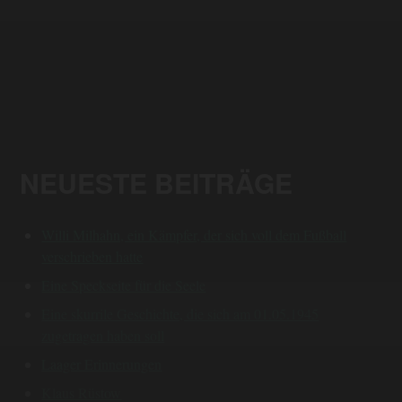
NEUESTE BEITRÄGE
Willi Milhahn, ein Kämpfer, der sich voll dem Fußball
verschrieben hatte
Eine Speckseite für die Seele
Eine skurrile Geschichte, die sich am 01.05.1945
zugetragen haben soll
Laager Erinnerungen
Klaus Rüstow