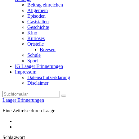
Beitrag einreichen
Allgemein
Episoden
Gaststätten
Geschichte
Kino
Kurioses
Ortsteile
Breesen
Schule
Sport
IG Laager Erinnerungen
Impressum
Datenschutzerklärung
Disclaimer
Search
Laager Erinnerungen
Eine Zeitreise durch Laage
Facebook
E-
Mail
Schlagwort