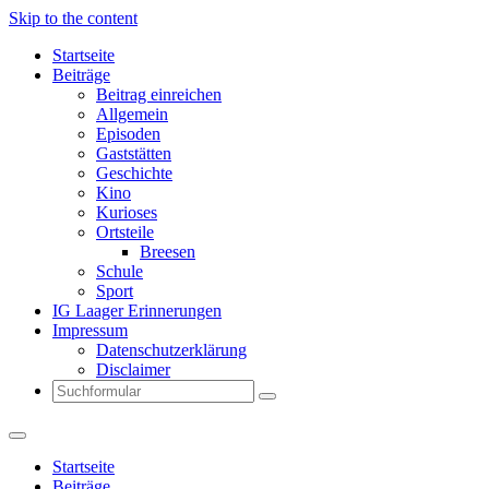
Skip to the content
Startseite
Beiträge
Beitrag einreichen
Allgemein
Episoden
Gaststätten
Geschichte
Kino
Kurioses
Ortsteile
Breesen
Schule
Sport
IG Laager Erinnerungen
Impressum
Datenschutzerklärung
Disclaimer
Search
Startseite
Beiträge